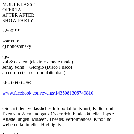
MODEKLASSE
OFFICIAL
AFTER AFTER
SHOW PARTY
22:00!!!!!
warmup:
dj nonoshinsky
djs:
val & das_em (elektrae / mode mode)
Jenny ¥ohn + Giorgio (Disco Frisco)
ali europa (starkstrom plattenbau)
3€ - 00:00 - 5€
www.facebook.com/events/1435081306749810
eSeL ist dein verlässliches Infoportal für Kunst, Kultur und
Events in Wien und ganz Österreich. Finde aktuelle Tipps zu
Ausstellungen, Museen, Theater, Performances, Kino und
weiteren kulturellen Highlights.