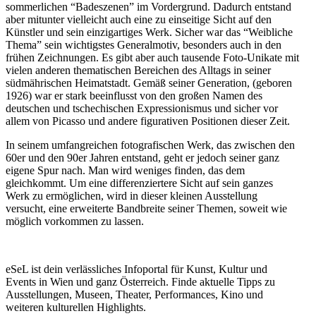
sommerlichen “Badeszenen” im Vordergrund. Dadurch entstand
aber mitunter vielleicht auch eine zu einseitige Sicht auf den
Künstler und sein einzigartiges Werk. Sicher war das “Weibliche
Thema” sein wichtigstes Generalmotiv, besonders auch in den
frühen Zeichnungen. Es gibt aber auch tausende Foto-Unikate mit
vielen anderen thematischen Bereichen des Alltags in seiner
südmährischen Heimatstadt. Gemäß seiner Generation, (geboren
1926) war er stark beeinflusst von den großen Namen des
deutschen und tschechischen Expressionismus und sicher vor
allem von Picasso und andere figurativen Positionen dieser Zeit.
In seinem umfangreichen fotografischen Werk, das zwischen den
60er und den 90er Jahren entstand, geht er jedoch seiner ganz
eigene Spur nach. Man wird weniges finden, das dem
gleichkommt. Um eine differenziertere Sicht auf sein ganzes
Werk zu ermöglichen, wird in dieser kleinen Ausstellung
versucht, eine erweiterte Bandbreite seiner Themen, soweit wie
möglich vorkommen zu lassen.
eSeL ist dein verlässliches Infoportal für Kunst, Kultur und
Events in Wien und ganz Österreich. Finde aktuelle Tipps zu
Ausstellungen, Museen, Theater, Performances, Kino und
weiteren kulturellen Highlights.