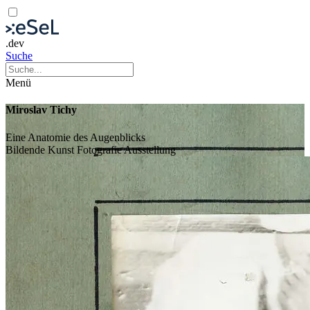
.dev
Suche
Menü
Miroslav Tichy
Eine Anatomie des Augenblicks
Bildende Kunst
Fotografie
Ausstellung