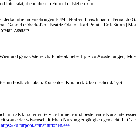
d Intensität, die in diesem Format entstehen kann.
 Filderbahnfreundemöhringen FFM | Norbert Fleischmann | Fernando Ga
| Gabriela Oberkofler | Beatriz Olano | Karl Prantl | Erik Sturm | Mon
Stefan Zsaitsits
n Wien und ganz Österreich. Finde aktuelle Tipps zu Ausstellungen, Mus
s im Postfach haben. Kostenlos. Kuratiert. Überraschend. >;e)
ht nur als kuratierter Service für neue und bestehende Kunstinteressiert
heit sowie der wissenschaftlichen Nutzung zugänglich gemacht. In Öste
:
https://kulturpool.at/institutionen/esel