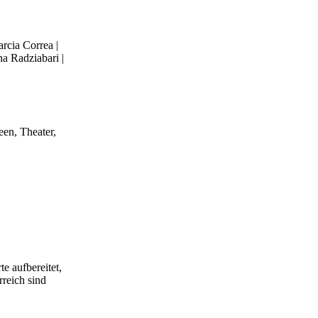
rcia Correa |
a Radziabari |
een, Theater,
e aufbereitet,
rreich sind