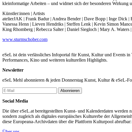
kleinformatige Arbeiten – und widmet sich der besonderen Wirkung un
Künstler:innen | Artists
atelierJAK | Frank Badur | Andrea Bender | Dave Bopp | Inge Dick |
Vanessa Henn | Lieven Hendriks | Steffen Lenk | Kevin Simon Mancera 
King Rhomberg | Rebecca Salter | Daniel Siegloch | Mary A. Waters | 
www.sturmschober.com
eSeL ist dein verlässliches Infoportal für Kunst, Kultur und Events i
Performances, Kino und weiteren kulturellen Highlights.
Newsletter
eSeL Mehl abonnieren & jeden Donnerstag Kunst, Kultur & eSeL-Foto
Abonnieren
Social Media
Die über eSeL.at bereitgestellten Kunst- und Kalenderdaten werden nic
sondern zugleich als digitales europäisches Kulturerbe der Allgemein
diese Europeana-Archivdaten über die Plattform Kulturpool abrufbar
Über uns