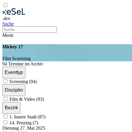
.dev
Suche
Menü
Mickey 17
Film
Screening
94 Termine im Archiv
Eventtyp
Screening (94)
Disziplin
Film & Video (93)
Bezirk
1. Innere Stadt (87)
14. Penzing (7)
Dienstag
27. Mai
2025