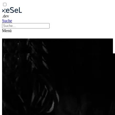
.dev
Suche
Menü
Michelle Piergoelam: Across the Water
Fotografie
Ausstellung