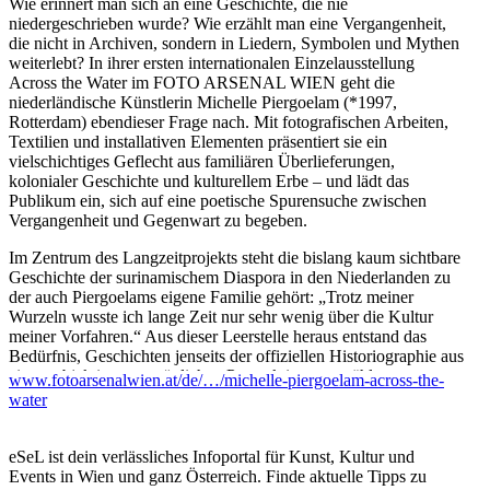
Wie erinnert man sich an eine Geschichte, die nie
niedergeschrieben wurde? Wie erzählt man eine Vergangenheit,
die nicht in Archiven, sondern in Liedern, Symbolen und Mythen
weiterlebt? In ihrer ersten internationalen Einzelausstellung
Across the Water im FOTO ARSENAL WIEN geht die
niederländische Künstlerin Michelle Piergoelam (*1997,
Rotterdam) ebendieser Frage nach. Mit fotografischen Arbeiten,
Textilien und installativen Elementen präsentiert sie ein
vielschichtiges Geflecht aus familiären Überlieferungen,
kolonialer Geschichte und kulturellem Erbe – und lädt das
Publikum ein, sich auf eine poetische Spurensuche zwischen
Vergangenheit und Gegenwart zu begeben.
Im Zentrum des Langzeitprojekts steht die bislang kaum sichtbare
Geschichte der surinamischem Diaspora in den Niederlanden zu
der auch Piergoelams eigene Familie gehört: „Trotz meiner
Wurzeln wusste ich lange Zeit nur sehr wenig über die Kultur
meiner Vorfahren.“ Aus dieser Leerstelle heraus entstand das
Bedürfnis, Geschichten jenseits der offiziellen Historiographie aus
einer subjektiven, persönlichen Perspektive zu erzählen.
www.fotoarsenalwien.at/de/…/michelle-piergoelam-across-the-
water
Piergoelam verwebt Mythen, Träume und Erinnerungen zu neuen
visuellen Narrativen. Sie widmet sich den Liedern, die gesungen
wurden, dem Wissen um Pflanzen, das über Generationen
eSeL ist dein verlässliches Infoportal für Kunst, Kultur und
weitergegeben wurde, sowie der Verbindung innerhalb der afro-
Events in Wien und ganz Österreich. Finde aktuelle Tipps zu