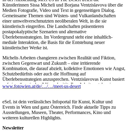
Künstlerinnen Sissa Micheli und Borjana Ventzislavova über die
Medien Fotografie, Video und Text in gegenseitigen Dialog.
Gemeinsame Themen sind Wüsten- und Vulkanlandschaften
einer umweltverschmutzten neoliberalen Welt, in die sie
künstlerisch eingreifen. Die Landschaften präsentieren
postapokalyptische Szenarien und alternative
Überlebensstrategien. Im Vordergrund steht eine inhaltlich-
mediale Interaktion, die Basis für die Entstehung neuer
künstlerischer Werke ist.
Michelis Arbeiten changieren zwischen Realität und Fiktion,
zwischen Gegenwart und Zukunft – eine irritierende
Kombination, die darauf abzielt, kollektive Emotionen wie Angst,
Schutzbedürfnis oder auch die Hoffnung auf
Überlebensstrategien anzusprechen. Ventzislavovas Kunst basiert
auf einer “magischen” Komplexität. Ihre Arbeiten stehen im
www.fotowien.at/de/…/…/meet-us-desert
direkten Zusammenhang mit relevanten Themen unserer Zeit.
Gleichzeitig übersetzt die Künstlerin diese Realitätsbetrachtungen
in eine metaphorische Form, die Imaginationen für eine kritische
eSeL ist dein verlässliches Infoportal für Kunst, Kultur und
Analyse unserer Gesellschaft eröffnet.
Events in Wien und ganz Österreich. Finde aktuelle Tipps zu
Ausstellungen, Museen, Theater, Performances, Kino und
...Mehr lesen
weiteren kulturellen Highlights.
Newsletter