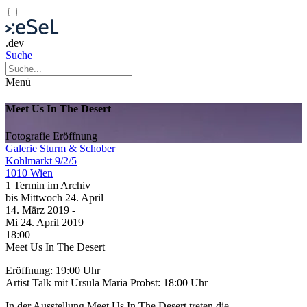
.dev
Suche
Menü
Meet Us In The Desert
Fotografie
Eröffnung
Galerie Sturm & Schober
Kohlmarkt 9/2/5
1010 Wien
1 Termin im Archiv
bis
Mittwoch
24. April
14. März
2019
-
Mi
24. April
2019
18:00
Meet Us In The Desert
Eröffnung: 19:00 Uhr
Artist Talk mit Ursula Maria Probst: 18:00 Uhr
In der Ausstellung Meet Us In The Desert treten die