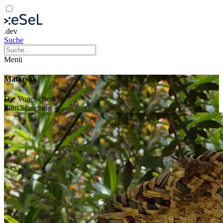
.dev
Suche
Menü
Matarsak
Die Vogelscheuche
Film
Screening