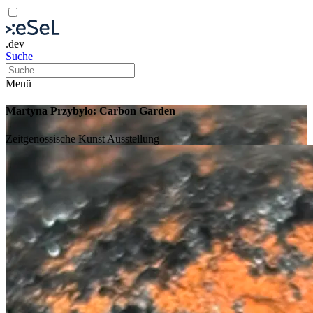
.dev
Suche
Menü
Martyna Przybyło: Carbon Garden
Zeitgenössische Kunst
Ausstellung