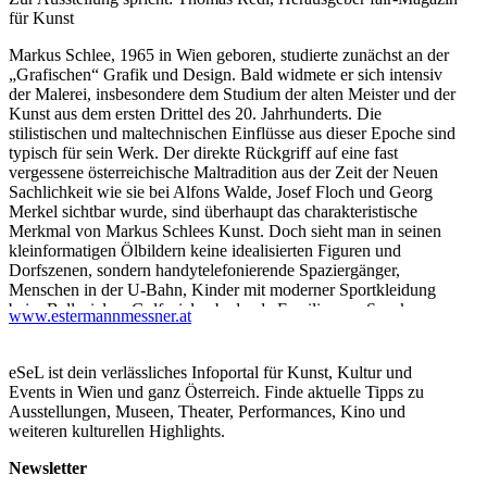
für Kunst
Markus Schlee, 1965 in Wien geboren, studierte zunächst an der
„Grafischen“ Grafik und Design. Bald widmete er sich intensiv
der Malerei, insbesondere dem Studium der alten Meister und der
Kunst aus dem ersten Drittel des 20. Jahrhunderts. Die
stilistischen und maltechnischen Einflüsse aus dieser Epoche sind
typisch für sein Werk. Der direkte Rückgriff auf eine fast
vergessene österreichische Maltradition aus der Zeit der Neuen
Sachlichkeit wie sie bei Alfons Walde, Josef Floch und Georg
Merkel sichtbar wurde, sind überhaupt das charakteristische
Merkmal von Markus Schlees Kunst. Doch sieht man in seinen
kleinformatigen Ölbildern keine idealisierten Figuren und
Dorfszenen, sondern handytelefonierende Spaziergänger,
Menschen in der U-Bahn, Kinder mit moderner Sportkleidung
beim Ballspielen, Golfspieler, badende Familien am See, kurz:
www.estermannmessner.at
den Menschen in seinem Alltag.
Direkt vor Ort zeichnet Schlee auf den Bildträger und legt die
eSeL ist dein verlässliches Infoportal für Kunst, Kultur und
Komposition fest. Es sind Szenen an Badeseen, im öffentlichen
Events in Wien und ganz Österreich. Finde aktuelle Tipps zu
Raum, den Wiener Parks, aber auch in der U-Bahn oder direkt
Ausstellungen, Museen, Theater, Performances, Kino und
auf dem Feld, an der Haltestelle oder vor einer
weiteren kulturellen Highlights.
landwirtschaftlichen Maschinenhalle. Obwohl durch seine
spezielle altmeisterliche Maltechnik und der Mischung von
Newsletter
Tempera und Ölfarbe direkt auf der Leinwand ein bestimmter,