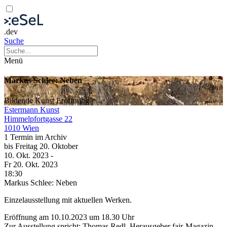
.dev
Suche
Menü
Markus Schlee: Neben
Bildende Kunst
Eröffnung
Estermann Kunst
Himmelpfortgasse 22
1010 Wien
1 Termin im Archiv
bis
Freitag
20. Oktober
10. Okt.
2023
-
Fr
20. Okt.
2023
18:30
Markus Schlee: Neben
Einzelausstellung mit aktuellen Werken.
Eröffnung am 10.10.2023 um 18.30 Uhr
Zur Ausstellung spricht: Thomas Redl, Herausgeber fair-Magazin