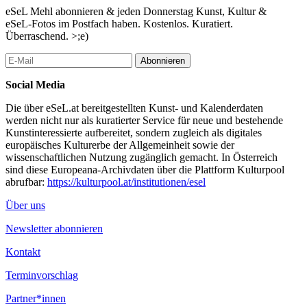
sehr charakteristischer Grad an Abstraktion entsteht, sind Schlees
eSeL Mehl abonnieren & jeden Donnerstag Kunst, Kultur &
Bilder auf erfrischende Art doch sehr „real“. Diese alltäglichen
eSeL-Fotos im Postfach haben. Kostenlos. Kuratiert.
Menschen und Begebenheiten gibt es tatsächlich und wir
Überraschend. >;e)
erkennen das “alltägliche neben uns” wieder.
Abonnieren
...Mehr lesen
Social Media
Die über eSeL.at bereitgestellten Kunst- und Kalenderdaten
werden nicht nur als kuratierter Service für neue und bestehende
Kunstinteressierte aufbereitet, sondern zugleich als digitales
europäisches Kulturerbe der Allgemeinheit sowie der
wissenschaftlichen Nutzung zugänglich gemacht. In Österreich
sind diese Europeana-Archivdaten über die Plattform Kulturpool
abrufbar:
https://kulturpool.at/institutionen/esel
Über uns
Newsletter abonnieren
Kontakt
Terminvorschlag
Partner*innen