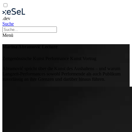
.dev
Suche
Menü
Marina Abramović Lecture
Zeitgenössische Kunst
Performance Kunst
Vortrag
Abramović spricht über die Kunst des Aushaltens – und warum
Langzeit-Performances sowohl Performende als auch Publikum
zuverlässig an ihre Grenzen und darüber hinaus führen.