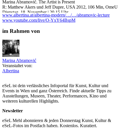
Marina Abramović. The Artist is Present
R: Matthew Akers und Jeff Dupre, USA 2012, 106 Min, OmeU
Dienstag, 18. November | 20.15 Uhr
www.albertina.at/albertina-modern/…/…/abramovic-lecture
Sonntag, 23. November | 15.00 Uhr
www.youtube.com/live/O-YxY64BspM
Marina Abramović in Brazil: The Space in Between / Espaco
im Rahmen von
além: Marina Abramović e o Brasil
R: Marco Aurélio del Fiol, BR 2016, 86 Min, OmeU
Sonntag, 30. November | 16.00 Uhr
Dienstag, 2. Dezember | 18.00 Uhr
Seven Easy Pieces by Marina Abramović
Marina Abramović
R: Babette Mangolte, USA 2007, 95 Min, OmeU
Veranstaltet von:
Sonntag, 7. Dezember | 15.30 Uhr
Albertina
Dienstag, 9. Dezember | 18 Uhr
...Mehr lesen
eSeL ist dein verlässliches Infoportal für Kunst, Kultur und
Events in Wien und ganz Österreich. Finde aktuelle Tipps zu
Ausstellungen, Museen, Theater, Performances, Kino und
weiteren kulturellen Highlights.
Newsletter
eSeL Mehl abonnieren & jeden Donnerstag Kunst, Kultur &
eSeL-Fotos im Postfach haben. Kostenlos. Kuratiert.