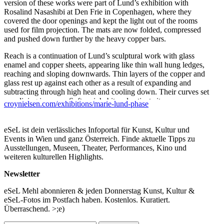
version of these works were part of Lund’s exhibition with
Rosalind Nasashibi at Den Frie in Copenhagen, where they
covered the door openings and kept the light out of the rooms
used for film projection. The mats are now folded, compressed
and pushed down further by the heavy copper bars.
Reach is a continuation of Lund’s sculptural work with glass
enamel and copper sheets, appearing like thin wall hung ledges,
reaching and sloping downwards. Thin layers of the copper and
glass rest up against each other as a result of expanding and
subtracting through high heat and cooling down. Their curves set
up a lining in space. Soften, inhabit and activate it.
croynielsen.com/exhibitions/marie-lund-phase
OC bar will be open and hosted by Nanna Friis and Julie Falk.
eSeL ist dein verlässliches Infoportal für Kunst, Kultur und
Joint opening with City Galerie Wien, Layr and Galerie Elisabeth
Events in Wien und ganz Österreich. Finde aktuelle Tipps zu
& Klaus Thoman
Ausstellungen, Museen, Theater, Performances, Kino und
weiteren kulturellen Highlights.
...Mehr lesen
Newsletter
eSeL Mehl abonnieren & jeden Donnerstag Kunst, Kultur &
eSeL-Fotos im Postfach haben. Kostenlos. Kuratiert.
Überraschend. >;e)