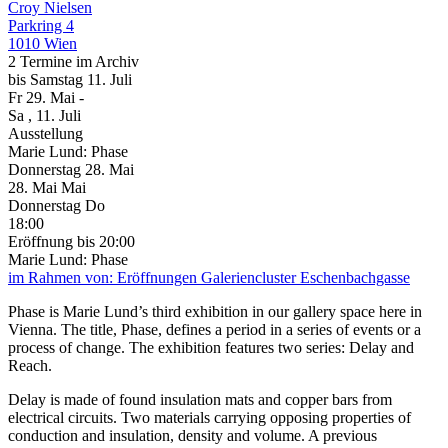
Croy Nielsen
Parkring 4
1010 Wien
2 Termine im Archiv
bis
Samstag
11. Juli
Fr
29. Mai
-
Sa
, 11. Juli
Ausstellung
Marie Lund: Phase
Donnerstag
28. Mai
28.
Mai
Mai
Donnerstag
Do
18:00
Eröffnung
bis 20:00
Marie Lund: Phase
im Rahmen von:
Eröffnungen Galeriencluster Eschenbachgasse
Phase is Marie Lund’s third exhibition in our gallery space here in
Vienna. The title, Phase, defines a period in a series of events or a
process of change. The exhibition features two series: Delay and
Reach.
Delay is made of found insulation mats and copper bars from
electrical circuits. Two materials carrying opposing properties of
conduction and insulation, density and volume. A previous