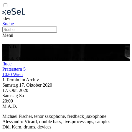
.dev
Suche
Menü
M.A.D.
Musik
Klangkunst
Konzert
Musikperformance
Performance
flucc
Praterstern 5
1020 Wien
1 Termin im Archiv
Samstag
17. Oktober
2020
17. Okt.
2020
Samstag
Sa
20:00
M.A.D.
Michael Fischer, tenor saxophone, feedback_saxophone
Alessandro Vicard, double bass, live-processings, samples
Didi Kern, drums, devices