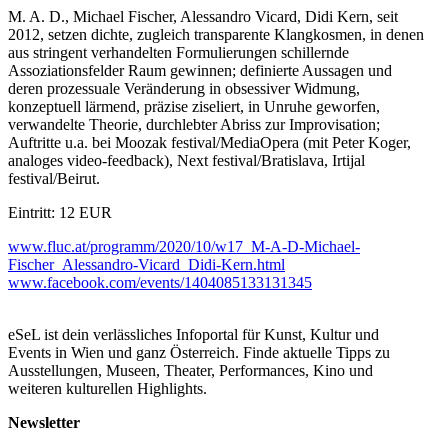
M. A. D., Michael Fischer, Alessandro Vicard, Didi Kern, seit
2012, setzen dichte, zugleich transparente Klangkosmen, in denen
aus stringent verhandelten Formulierungen schillernde
Assoziationsfelder Raum gewinnen; definierte Aussagen und
deren prozessuale Veränderung in obsessiver Widmung,
konzeptuell lärmend, präzise ziseliert, in Unruhe geworfen,
verwandelte Theorie, durchlebter Abriss zur Improvisation;
Auftritte u.a. bei Moozak festival/MediaOpera (mit Peter Koger,
analoges video-feedback), Next festival/Bratislava, Irtijal
festival/Beirut.
Eintritt: 12 EUR
www.fluc.at/programm/2020/10/w17_M-A-D-Michael-
Fischer_Alessandro-Vicard_Didi-Kern.html
www.facebook.com/events/1404085133131345
eSeL ist dein verlässliches Infoportal für Kunst, Kultur und
Events in Wien und ganz Österreich. Finde aktuelle Tipps zu
Ausstellungen, Museen, Theater, Performances, Kino und
weiteren kulturellen Highlights.
Newsletter