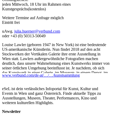
jeden Mittwoch, 18 Uhr im Rahmen eines
Kunstgesprächs(kostenlos)
Weitere Termine auf Anfrage möglich
Eintritt frei
uAwg.
julia.huerner@verbund.com
oder +43 (0) 50313-50049
Louise Lawler (geboren 1947 in New York) ist eine bedeutende
US-amerikanische Künstlerin. Nun findet 2018 auf den acht
Stockwerken der Vertikalen Galerie ihre erste Ausstellung in
Wien statt. Lawlers außergewöhnliche Fotografien machen
deutlich, dass unsere Wahrnehmung eines Kunstwerks immer von
seiner örtlichen Umgebung beeinflusst ist. Je nachdem, ob sich
das Kunstwerk in einer Galerie, im Museum, in einem Depot, im
www.verbund.com/de-at/…/…/kunstsammlung
Auktionshaus oder in privaten Räumen von Sammler_innen
befindet, ändert sich seine Bedeutung, Präsenz, Wirkung und
Aussage.
eSeL ist dein verlässliches Infoportal für Kunst, Kultur und
Events in Wien und ganz Österreich. Finde aktuelle Tipps zu
...Mehr lesen
Ausstellungen, Museen, Theater, Performances, Kino und
weiteren kulturellen Highlights.
Newsletter