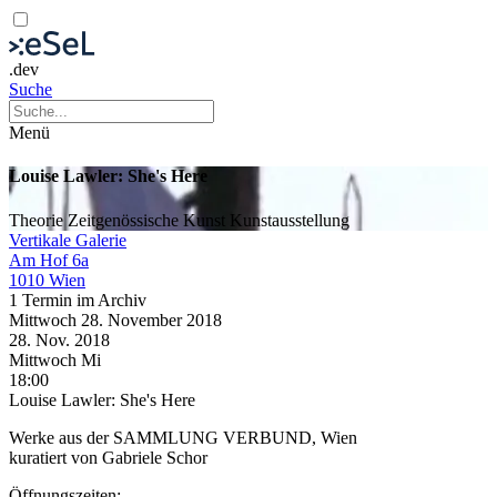
.dev
Suche
Menü
Louise Lawler: She's Here
Theorie
Zeitgenössische Kunst
Kunstausstellung
Vertikale Galerie
Am Hof 6a
1010 Wien
1 Termin im Archiv
Mittwoch
28. November
2018
28. Nov.
2018
Mittwoch
Mi
18:00
Louise Lawler: She's Here
Werke aus der SAMMLUNG VERBUND, Wien
kuratiert von Gabriele Schor
Öffnungszeiten: