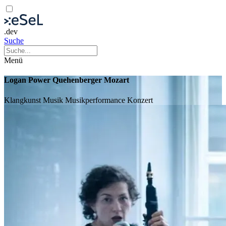
.dev
Suche
Menü
Logan Power Quehenberger Mozart
Klangkunst
Musik
Musikperformance
Konzert