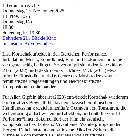
1 Termin im Archiv
Donnerstag
13. November
2025
13. Nov.
2025
Donnerstag
Do
18:30
Screening
bis 19:30
Belvedere 21
, Blickle Kino
für Insider: Artverwandtes
Lisa Kortschak arbeitet in den Bereichen Performance,
Installation, Musik, Soundkunst, Film und Dokumentation, die
sich gegenseitig bedingen. So verknüpft sie in den Kurzvideos
23:61 (2022) und Elektro Guzzi – Miney Mick (2018) etwa
formale Filmstudien und das Genre des Musikvideos sowie
feministische Fragestellungen und elektroakustische
Kompositionen miteinander.
Für Allen Gipfeln über ist (2023) entwickelt Kortschak wiederum
ein narratives Bewegtbild, das den klassischen filmischen
Handlungsstrang gezielt unterläuft: Getragen von Tonspuren, die
wellenförmig aufschwellen und abebben, und mithilfe von 13
Performer*innen dokumentiert der Film ein szenisch,
kompositorisches Tableaux Vivant einer Wandergruppe in den
Bergen. Dabei entsteht eine satirische Bild-Ton-Schere, die
Michelle Koch treffend als „visuelles wie akustisches