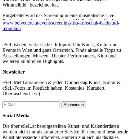
Wimmelbild“ bezeichnet hat.
Eingebettet wird das Screening in eine musikalische Live-
Performance, die von Kortschak und Kolleg*innen für den
www.belvedere.at/event/screening-lisa-kortschak-backyard-
Abend entwickelt wird.
mountain
PROGRAMM
Screening: Lisa Kortschak, Allen Gipfeln über ist, 2023, 15 Min.
eSeL ist dein verlässliches Infoportal für Kunst, Kultur und
Live-Performance: KORTSCHAK & KOLLEG*INNEN, ca. 20
Events in Wien und ganz Österreich. Finde aktuelle Tipps zu
Min.
Ausstellungen, Museen, Theater, Performances, Kino und
weiteren kulturellen Highlights.
...Mehr lesen
Newsletter
eSeL Mehl abonnieren & jeden Donnerstag Kunst, Kultur &
eSeL-Fotos im Postfach haben. Kostenlos. Kuratiert.
Überraschend. >;e)
Abonnieren
Social Media
Die über eSeL.at bereitgestellten Kunst- und Kalenderdaten
werden nicht nur als kuratierter Service für neue und bestehende
Kunstinteressierte aufbereitet, sondern zugleich als digitales