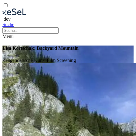
.dev
Suche
Menü
Lisa Kortschak: Backyard Mountain
Zeitgenössische Kunst
Film
Screening