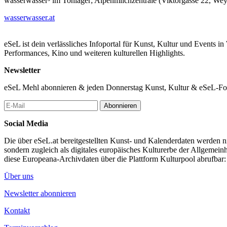
wasserwasser³ im Tonlager; Alpenmilchzentrale (Viktorgasse 22, We
wasserwasser.at
eSeL ist dein verlässliches Infoportal für Kunst, Kultur und Events i
Performances, Kino und weiteren kulturellen Highlights.
Newsletter
eSeL Mehl abonnieren & jeden Donnerstag Kunst, Kultur & eSeL-Foto
Abonnieren
Social Media
Die über eSeL.at bereitgestellten Kunst- und Kalenderdaten werden nic
sondern zugleich als digitales europäisches Kulturerbe der Allgemein
diese Europeana-Archivdaten über die Plattform Kulturpool abrufbar
Über uns
Newsletter abonnieren
Kontakt