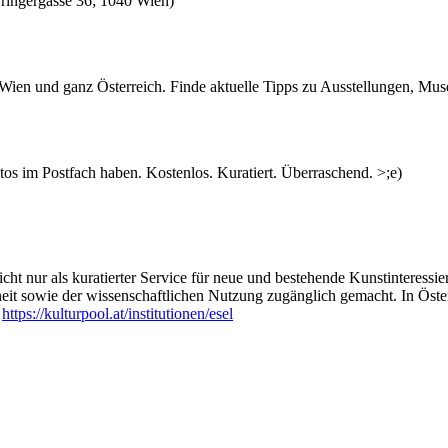
yringergasse 36; 1040 Wien)
n Wien und ganz Österreich. Finde aktuelle Tipps zu Ausstellungen, Mus
s im Postfach haben. Kostenlos. Kuratiert. Überraschend. >;e)
ht nur als kuratierter Service für neue und bestehende Kunstinteressiert
heit sowie der wissenschaftlichen Nutzung zugänglich gemacht. In Öste
:
https://kulturpool.at/institutionen/esel