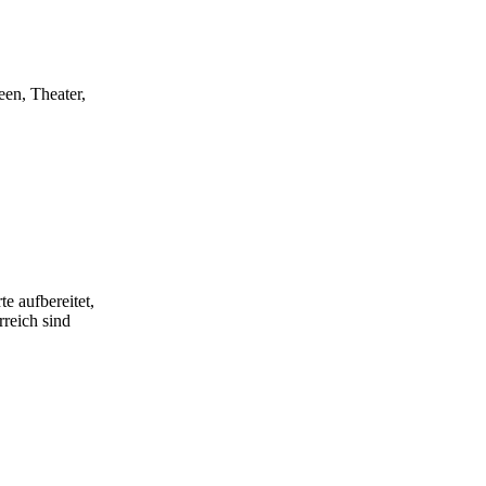
een, Theater,
e aufbereitet,
rreich sind