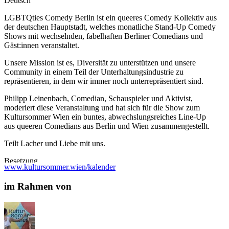
Deutsch
LGBTQties Comedy Berlin ist ein queeres Comedy Kollektiv aus
der deutschen Hauptstadt, welches monatliche Stand-Up Comedy
Shows mit wechselnden, fabelhaften Berliner Comedians und
Gäst:innen veranstaltet.
Unsere Mission ist es, Diversität zu unterstützen und unsere
Community in einem Teil der Unterhaltungsindustrie zu
repräsentieren, in dem wir immer noch unterrepräsentiert sind.
Philipp Leinenbach, Comedian, Schauspieler und Aktivist,
moderiert diese Veranstaltung und hat sich für die Show zum
Kultursommer Wien ein buntes, abwechslungsreiches Line-Up
aus queeren Comedians aus Berlin und Wien zusammengestellt.
Teilt Lacher und Liebe mit uns.
Besetzung
www.kultursommer.wien/kalender
Comedian/Host: Philipp Leinenbach
Comedian: Julia Brandner
im Rahmen von
Comedian: Tobias Born
Comedian: Josef Jöchl
Comedian: Marie Harnau
...Mehr lesen