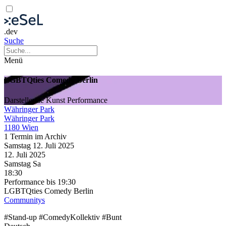
.dev
Suche
Menü
LGBTQties Comedy Berlin
Darstellende Kunst
Performance
Währinger Park
Währinger Park
1180 Wien
1 Termin im Archiv
Samstag
12. Juli
2025
12. Juli
2025
Samstag
Sa
18:30
Performance
bis 19:30
LGBTQties Comedy Berlin
Communitys
#Stand-up #ComedyKollektiv #Bunt