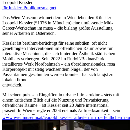
Leopold Kessler
für Insider: Publikumsmagnet
Das Wien Museum widmet dem in Wien lebenden Künstler
Leopold Kessler (*1976 in München) eine umfassende Mid-
Career-Werkschau im musa – die bislang größte Ausstellung
seiner Arbeiten in Österreich.
Kessler ist berühmt-berüchtigt für seine subtilen, oft nicht
genehmigten Interventionen im öffentlichen Raum sowie für
interaktive Maschinen, die sich hinter der Ästhetik städtischen
Mobiliars verbergen. Sein 2022 im Rudolf-Bednar-Park
installiertes Werk Nordbahnzeh – ein überdimensionales, rosa
Körperobjekt mit stetig wachsendem Nagel, der von
Passant:innen geschnitten werden konnte – hat sich längst zur
lokalen Ikone
entwickelt.
Mit seinen präzisen Eingriffen in urbane Infrastruktur – stets mit
einem kritischen Blick auf die Nutzung und Privatisierung
öffentlicher Räume – ist Kessler seit 20 Jahre international
präsent. In Wien erregte er 2004 erstmals Aufmerksamkeit – sein
„Akademiekabel“, ein signalorangenes Stromkabel, verlief quer
www.wienmuseum.at/leopold_kessler_arbeiten_im_oeffentlichen_ra
durch Wien und schloss seine Privatwohnung an eine Steckdose
in der Akademie der bildenden Künste an.