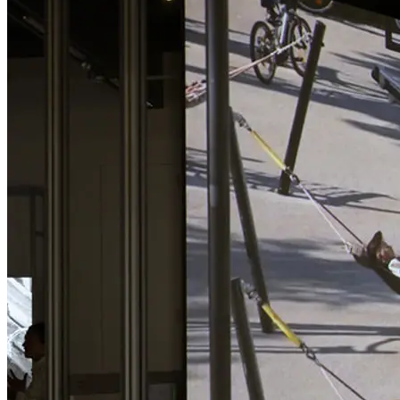
Die Ausstellung Leopold Kessler. Arbeiten im öffentlichen Raum
präsentiert nicht nur seine bekanntesten Werke, sondern gewährt
erstmals auch Einblick in sein skulpturales Frühwerk sowie in die
konzeptuelle Vorarbeit, die vielen seiner Projekte zugrunde liegt.
Kurator: Vincent Weisl
Ausstellungsgestaltung: Franz Kapfer, grafisches Büro
...Mehr lesen