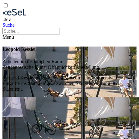
.dev
Suche
Menü
Leopold Kessler
Arbeiten im öffentlichen Raum
Zeitgenössische Kunst
Öffentlichkeit
Ausstellung
Leopold Kessler zeigt im Wien Museum seine subversiven
Eingriffe ins Stadtgefüge – zwischen Skulptur, Störung und
Statement.