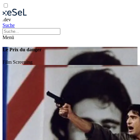
.dev
Suche
Menü
Le Prix du danger
Film
Screening