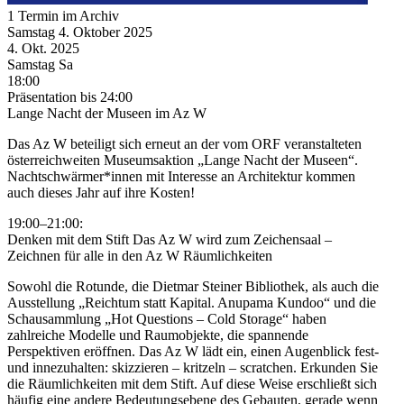
1 Termin im Archiv
Samstag
4. Oktober
2025
4. Okt.
2025
Samstag
Sa
18:00
Präsentation
bis 24:00
Lange Nacht der Museen im Az W
Das Az W beteiligt sich erneut an der vom ORF veranstalteten
österreichweiten Museumsaktion „Lange Nacht der Museen“.
Nachtschwärmer*innen mit Interesse an Architektur kommen
auch dieses Jahr auf ihre Kosten!
19:00–21:00:
Denken mit dem Stift Das Az W wird zum Zeichensaal –
Zeichnen für alle in den Az W Räumlichkeiten
Sowohl die Rotunde, die Dietmar Steiner Bibliothek, als auch die
Ausstellung „Reichtum statt Kapital. Anupama Kundoo“ und die
Schausammlung „Hot Questions – Cold Storage“ haben
zahlreiche Modelle und Raumobjekte, die spannende
Perspektiven eröffnen. Das Az W lädt ein, einen Augenblick fest-
und innezuhalten: skizzieren – kritzeln – scratchen. Erkunden Sie
die Räumlichkeiten mit dem Stift. Auf diese Weise erschließt sich
häufig eine andere Bedeutungsebene des Gebauten, gerade wenn