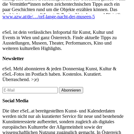
die Vermittler*innen neben zeichentechnischen Tipps auch ein
paar Geschichten rund um die Objekte erzählen können. Das
Architekturzentrum Wien stellt Papier, Unterlagen und Bleistifte
www.azw.at/de/…/orf-lange-nacht-der-museen-5
zur Verfügung.
...Mehr lesen
eSeL ist dein verlässliches Infoportal für Kunst, Kultur und
Events in Wien und ganz Österreich. Finde aktuelle Tipps zu
Ausstellungen, Museen, Theater, Performances, Kino und
weiteren kulturellen Highlights.
Newsletter
eSeL Mehl abonnieren & jeden Donnerstag Kunst, Kultur &
eSeL-Fotos im Postfach haben. Kostenlos. Kuratiert.
Überraschend. >;e)
Abonnieren
Social Media
Die über eSeL.at bereitgestellten Kunst- und Kalenderdaten
werden nicht nur als kuratierter Service für neue und bestehende
Kunstinteressierte aufbereitet, sondern zugleich als digitales
europäisches Kulturerbe der Allgemeinheit sowie der
wissenschaftlichen Nutzung zugänglich gemacht. In Österreich