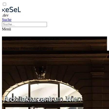
.dev
Suche
Menü
Lange Nacht der Museen im Az W
Architektur
Präsentation
Führung