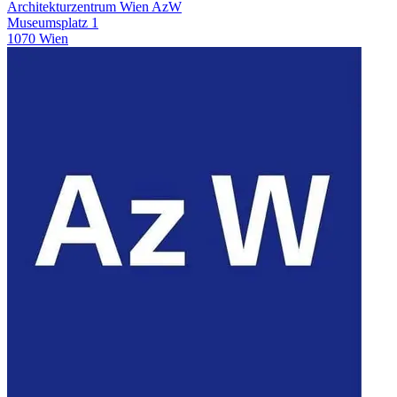
Architekturzentrum Wien AzW
Museumsplatz 1
1070 Wien