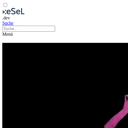
.dev
Suche
Menü
Landvermessung #8
»Körper und Schaulust«
Film
Filmreihe