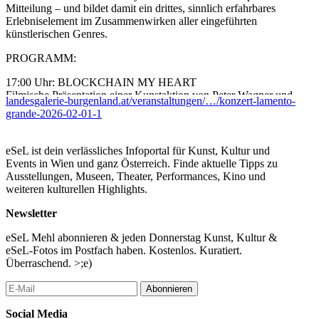
Mitteilung – und bildet damit ein drittes, sinnlich erfahrbares
Erlebniselement im Zusammenwirken aller eingeführten
künstlerischen Genres.
PROGRAMM:
17:00 Uhr: BLOCKCHAIN MY HEART
Filmische Präsentation einer Kunstaktion von Peter Wagner und
landesgalerie-burgenland.at/veranstaltungen/…/konzert-lamento-
dem Offenen Haus Oberwart unter Beteiligung von 48
grande-2026-02-01-1
Künstler:innen aus den Bereichen bildende Kunst, Literatur und
Musik aus dem Jahr 2022. Dauer: 22 min.
eSeL ist dein verlässliches Infoportal für Kunst, Kultur und
18:00 Uhr: LAMENTO GRANDE - das Konzert
Events in Wien und ganz Österreich. Finde aktuelle Tipps zu
Eveline Rabold – voc
Ausstellungen, Museen, Theater, Performances, Kino und
Rainer Paul – e-guit, tr
weiteren kulturellen Highlights.
Christian De Lellis – b
Thomas Maria Monetti – guits
Newsletter
PeterW – voc, visuals
eSeL Mehl abonnieren & jeden Donnerstag Kunst, Kultur &
...Mehr lesen
eSeL-Fotos im Postfach haben. Kostenlos. Kuratiert.
Überraschend. >;e)
Abonnieren
Social Media