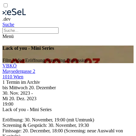
.dev
Suche
Menü
Lack of you - Mini Series
Film
Video
Eröffnung
Screening
Diskussion
VBKÖ
Maysedergasse 2
1010 Wien
1 Termin im Archiv
bis
Mittwoch
20. Dezember
30. Nov.
2023
-
Mi
20. Dez.
2023
19:00
Lack of you - Mini Series
Eröffnung: 30. November, 19:00 (mit Umtrunk)
Screening & Gespräch: 30. November, 19:30
Finissage: 20. December, 18:00 (Screening: neue Auswahl von