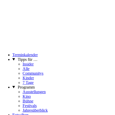
Während der Öffnungszeiten der VBKÖ zwischen dem 30.
November und dem 20. Dezember haben die Besucher die
Möglichkeit, eine andere Zusammenstellung von Kapiteln der
Serie mit einer Dauer von etwa 50 Minuten zu sehen. Am 20.
Dezember feiern wir die Fertigstellung von “Lack of You” mit
einer weiteren Auswahl von Episoden.
Screening
01. Dezember – 20. Dezember 2023
Öffnungzeiten: Fr. + Sa: 14:00–18:00 (Screening:
unterschiedliche Auswahl von Kapiteln)
Terminkalender
Tipps für …
...Mehr lesen
Insider
Alle
Communitys
Kinder
7 Tage
Programm
Ausstellungen
Kino
Bühne
Festivals
Jahresüberblick
Fotoalben