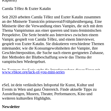
Kapiteln)
Camila Téllez & Eszter Katalin
Seit 2020 arbeiten Camila Téllez und Eszter Katalin zusammen
an der Miniserie Transición primaveral/Frühjahrsübergang. Eine
Miniserie über die Verwandlung eines Vampirs, die sich mit dem
Thema Vampirismus aus einer queeren und trans-feministischen
Perspektive. Die Serie besteht aus Interviews zwischen einem
Vampir, gespielt von Camila Téllez, und einem Interviewer,
gespielt von Eszter Katalin. Sie diskutieren verschiedene Themen
miteinander, wie die Konsumgewohnheiten der Vampire, ihre
Geschlechterposition, die Suche nach einem geeigneten Zuhause,
ihre Methoden der Blutbeschaffung sowie das Thema der
vampirischen Wiedergeburt.
Im Zentrum der Serie steht die Interdependenz dieser Figur mit
www.vbkoe.org/lack-of-you-mini-series
toten und untoten Wesen sowie die Dualität von Macht und sowie
die sie kennzeichnende Dualität von Macht und Unterwerfung.
Um zu überleben, muss der Vampir durch ein Netz von
eSeL ist dein verlässliches Infoportal für Kunst, Kultur und
Zuneigungen ihre sicheren Räume aufbauen. Dies macht es für
Events in Wien und ganz Österreich. Finde aktuelle Tipps zu
sie unerlässlich, Verwandtschaft zu schaffen, ihre eigene,
Ausstellungen, Museen, Theater, Performances, Kino und
auserwählte Familie zu gründen, denn sie pflanzen sich durch
weiteren kulturellen Highlights.
Bisse und nicht durch heterosexuellen Geschlechtsverkehr.
Newsletter
In diesem Sinne hebt der Titel der Ausstellung den verletzlichsten