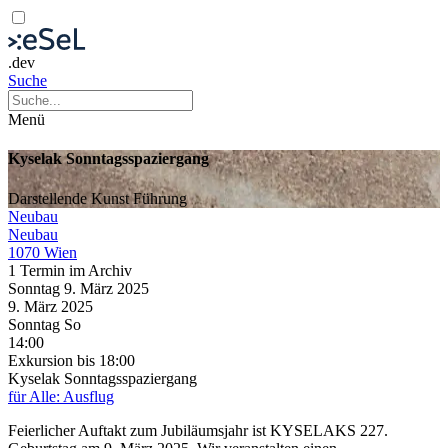
.dev
Suche
Menü
Kyselak Sonntagsspaziergang
Darstellende Kunst
Führung
Neubau
Neubau
1070 Wien
1 Termin im Archiv
Sonntag
9. März
2025
9. März
2025
Sonntag
So
14:00
Exkursion
bis 18:00
Kyselak Sonntagsspaziergang
für Alle: Ausflug
Feierlicher Auftakt zum Jubiläumsjahr ist KYSELAKS 227.