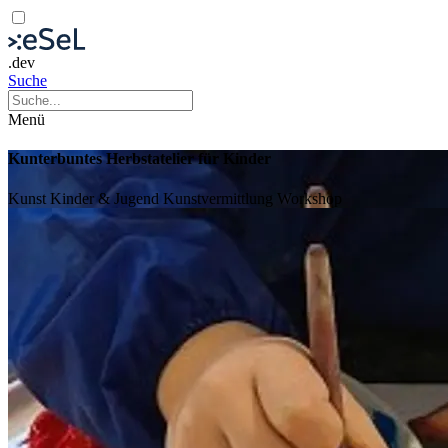
.dev
Suche
Menü
Kunterbuntes Herbstatelier für Kinder
Kunst
Kinder & Jugend
Kunstvermittlung
Workshop