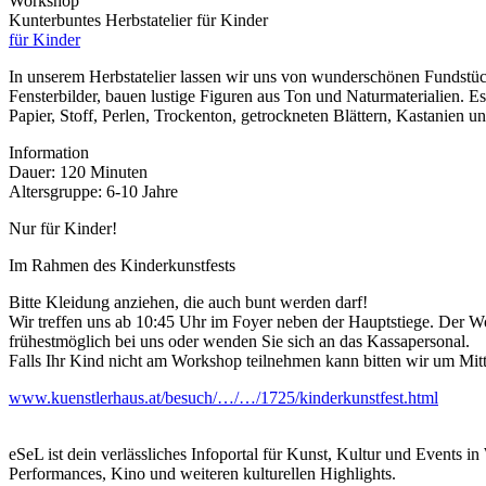
Workshop
Kunterbuntes Herbstatelier für Kinder
für Kinder
In unserem Herbstatelier lassen wir uns von wunderschönen Fundstücke
Fensterbilder, bauen lustige Figuren aus Ton und Naturmaterialien. E
Papier, Stoff, Perlen, Trockenton, getrockneten Blättern, Kastanien 
Information
Dauer: 120 Minuten
Altersgruppe: 6-10 Jahre
Nur für Kinder!
Im Rahmen des Kinderkunstfests
Bitte Kleidung anziehen, die auch bunt werden darf!
Wir treffen uns ab 10:45 Uhr im Foyer neben der Hauptstiege. Der Wo
frühestmöglich bei uns oder wenden Sie sich an das Kassapersonal.
Falls Ihr Kind nicht am Workshop teilnehmen kann bitten wir um Mit
www.kuenstlerhaus.at/besuch/…/…/1725/kinderkunstfest.html
eSeL ist dein verlässliches Infoportal für Kunst, Kultur und Events i
Performances, Kino und weiteren kulturellen Highlights.