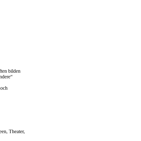
ten bilden
ndere“
noch
een, Theater,