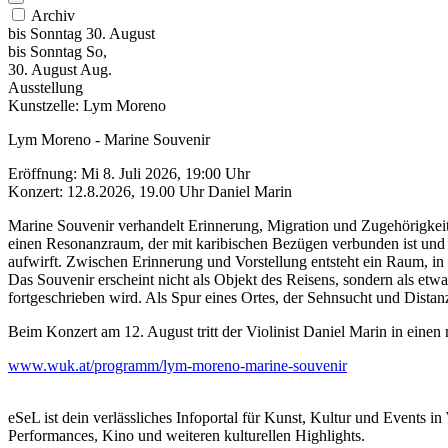
Archiv
bis
Sonntag
30. August
bis
Sonntag
So
,
30.
August
Aug.
Ausstellung
Kunstzelle: Lym Moreno
Lym Moreno - Marine Souvenir
Eröffnung: Mi 8. Juli 2026, 19:00 Uhr
Konzert: 12.8.2026, 19.00 Uhr Daniel Marin
Marine Souvenir verhandelt Erinnerung, Migration und Zugehörigkeit 
einen Resonanzraum, der mit karibischen Bezügen verbunden ist und
aufwirft. Zwischen Erinnerung und Vorstellung entsteht ein Raum, in
Das Souvenir erscheint nicht als Objekt des Reisens, sondern als etw
fortgeschrieben wird. Als Spur eines Ortes, der Sehnsucht und Distanz 
Beim Konzert am 12. August tritt der Violinist Daniel Marin in einen 
www.wuk.at/programm/lym-moreno-marine-souvenir
eSeL ist dein verlässliches Infoportal für Kunst, Kultur und Events i
Performances, Kino und weiteren kulturellen Highlights.