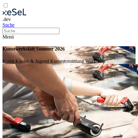
.dev
Suche
Menü
Kunstwerkstatt Sommer 2026
Kunst
Kinder & Jugend
Kunstvermittlung
Workshop