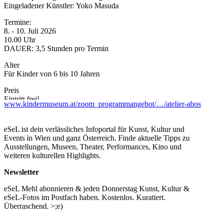
Eingeladener Künstler: Yoko Masuda
Termine:
8. - 10. Juli 2026
10.00 Uhr
DAUER: 3,5 Stunden pro Termin
Alter
Für Kinder von 6 bis 10 Jahren
Preis
Eintritt frei!
www.kindermuseum.at/zoom_programmangebot/…/atelier-abos
Reservierung erforderlich!
office@kindermuseum.at
eSeL ist dein verlässliches Infoportal für Kunst, Kultur und
Events in Wien und ganz Österreich. Finde aktuelle Tipps zu
...Mehr lesen
Ausstellungen, Museen, Theater, Performances, Kino und
weiteren kulturellen Highlights.
Newsletter
eSeL Mehl abonnieren & jeden Donnerstag Kunst, Kultur &
eSeL-Fotos im Postfach haben. Kostenlos. Kuratiert.
Überraschend. >;e)