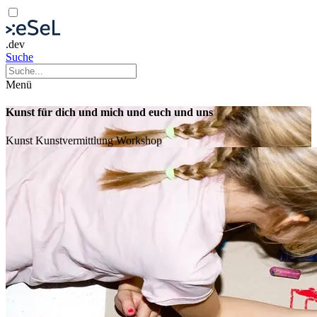
.dev
Suche
Menü
Kunst für dich und mich und euch und uns
Kunst
Kunstvermittlung
Workshop