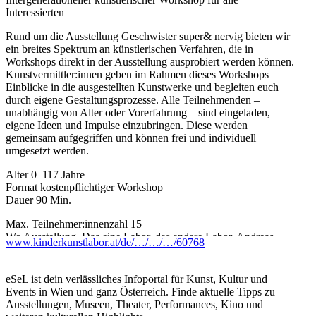
Interessierten
Rund um die Ausstellung Geschwister super& nervig bieten wir
ein breites Spektrum an künstlerischen Verfahren, die in
Workshops direkt in der Ausstellung ausprobiert werden können.
Kunstvermittler:innen geben im Rahmen dieses Workshops
Einblicke in die ausgestellten Kunstwerke und begleiten euch
durch eigene Gestaltungsprozesse. Alle Teilnehmenden –
unabhängig von Alter oder Vorerfahrung – sind eingeladen,
eigene Ideen und Impulse einzubringen. Diese werden
gemeinsam aufgegriffen und können frei und individuell
umgesetzt werden.
Alter 0–117 Jahre
Format kostenpflichtiger Workshop
Dauer 90 Min.
Max. Teilnehmer:innenzahl 15
Wo Ausstellung, Das eine Labor, das andere Labor, Andreas
www.kinderkunstlabor.at/de/…/…/…/60768
Raum
Kinder bis 8 Jahre benötigen eine (teilnehmende) Begleitperson.
eSeL ist dein verlässliches Infoportal für Kunst, Kultur und
Wir empfehlen Kleidung, die auch schmutzig werden darf.
Events in Wien und ganz Österreich. Finde aktuelle Tipps zu
Ausstellungen, Museen, Theater, Performances, Kino und
...Mehr lesen