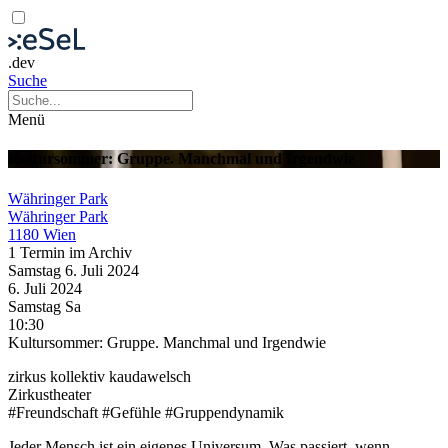
.dev
Suche
Menü
Kultursommer: Gruppe. Manchmal und Irgendwie
Währinger Park
Währinger Park
1180 Wien
1 Termin im Archiv
Samstag
6. Juli
2024
6. Juli
2024
Samstag
Sa
10:30
Kultursommer: Gruppe. Manchmal und Irgendwie
zirkus kollektiv kaudawelsch
Zirkustheater
#Freundschaft #Gefühle #Gruppendynamik
Jeder Mensch ist ein eigenes Universum. Was passiert, wenn