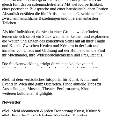
gleich fünf davon aufeinandertreffen? Mit viel Körperlichkeit,
einer poetischen Bildsprache und einer haushaltsüblichen Portion
Absurdität erzählen die fünf Artist:innen eine Geschichte über
zwischenmenschliche Beziehungen und ihre elementarsten
Teilchen.
Als fünf Individuen, die sich in einer Gruppe wiederfinden,
lernen sie sich selbst ein Stück weit näher kennen und explorieren
die Weiten und Engen des kollektiven Seins mit all ihrer Tragik
und Komik. Zwischen Keulen und Körpern in der Luft und
inmitten von Chaos und Ordnung auf der Bühne loten die Fünf
ihr Miteinander, ihre Widersprüchlichkeiten und Fragilität aus.
Die Stückentwicklung erfolgt durch eine kollektive und
feministische Arbeitsweise. Das Ergebnis ist ein 50-minütiges
zeitgenössisches Zirkusstück. Nach einem work-in-progress
showing im Sommer 2023 wurde nun aus einem Stück von einer
eSeL ist dein verlässliches Infoportal für Kunst, Kultur und
Gruppe ein Stück über eine Gruppe.
Events in Wien und ganz Österreich. Finde aktuelle Tipps zu
Ausstellungen, Museen, Theater, Performances, Kino und
...Mehr lesen
weiteren kulturellen Highlights.
Newsletter
eSeL Mehl abonnieren & jeden Donnerstag Kunst, Kultur &
eSeL-Fotos im Postfach haben. Kostenlos. Kuratiert.