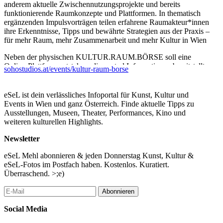
anderem aktuelle Zwischennutzungsprojekte und bereits
funktionierende Raumkonzepte und Plattformen. In thematisch
ergänzenden Impulsvorträgen teilen erfahrene Raumakteur*innen
ihre Erkenntnisse, Tipps und bewährte Strategien aus der Praxis –
für mehr Raum, mehr Zusammenarbeit und mehr Kultur in Wien
Neben der physischen KULTUR.RAUM.BÖRSE soll eine
Online-Plattform entstehen, die zentral Informationen bereitstellt
sohostudios.at/events/kultur-raum-borse
und weiterführend zu einem nutzer*innengenerierten Marktplatz
von verfügbaren Räumen ausgebaut werden kann. Der
Marktplatz soll allen die Möglichkeit bieten, für Kulturarbeit
eSeL ist dein verlässliches Infoportal für Kunst, Kultur und
zugänglichen Raum zur Verfügung zu stellen und zu finden.
Events in Wien und ganz Österreich. Finde aktuelle Tipps zu
Ausstellungen, Museen, Theater, Performances, Kino und
In Kooperation mit: Stadt Wien (MA7), Kreative Räume Wien,
weiteren kulturellen Highlights.
imGrätzl Wien, Gebietsbetreuung Stadterneuerung, Vienna Club
Commission
Newsletter
Programm:
eSeL Mehl abonnieren & jeden Donnerstag Kunst, Kultur &
eSeL-Fotos im Postfach haben. Kostenlos. Kuratiert.
Beginn 17:00 Uhr
Überraschend. >;e)
Begrüßung und Eröffnung
Abonnieren
Monika Erb - Geschäftsführerin BASiS.KULTUR.WiEN
Social Media
Patricia Anderle - Landtagsabgeordnete & Gemeinderätin