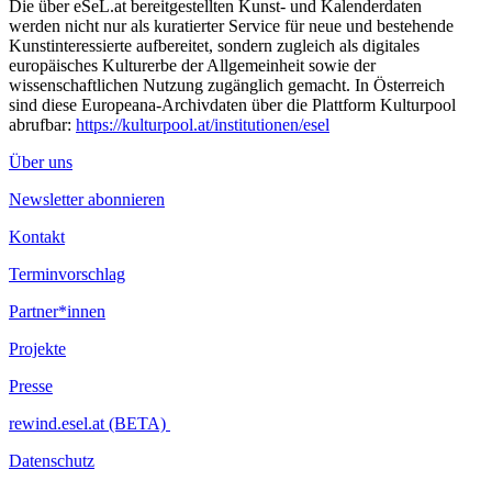
Die über eSeL.at bereitgestellten Kunst- und Kalenderdaten
Vorstellung der Online-Plattform
werden nicht nur als kuratierter Service für neue und bestehende
Jacob Bleistein -Projektleiter BASiS.KULTUR.WiEN
Kunstinteressierte aufbereitet, sondern zugleich als digitales
europäisches Kulturerbe der Allgemeinheit sowie der
Impuls-Vorträge
wissenschaftlichen Nutzung zugänglich gemacht. In Österreich
„Freie Kultur braucht Raum“
sind diese Europeana-Archivdaten über die Plattform Kulturpool
Magdalena Augustin (TU Wien)
abrufbar:
https://kulturpool.at/institutionen/esel
„Wie finde ich einen passenden Raum?“
Über uns
Uli Fries (Kreative Räume Wien)
Newsletter abonnieren
„Raum erkämpfen und verteidigen“
Eray Ramazan Eraslan (Planet 10)
Kontakt
Beraten & informieren
Terminvorschlag
Raumanbieter*innen aus diversen Bezirken und
Kooperationspartner*innen & Raumservicestellen
Partner*innen
DJ-Set von Aleksandra Marr
Projekte
Ende 21:00 Uhr
Presse
...Mehr lesen
rewind.esel.at (BETA)
Datenschutz