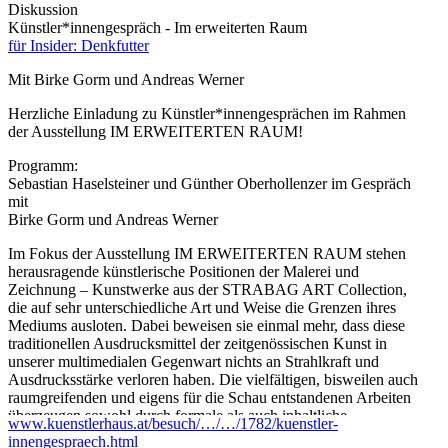
Diskussion
Künstler*innengespräch - Im erweiterten Raum
für Insider: Denkfutter
Mit Birke Gorm und Andreas Werner
Herzliche Einladung zu Künstler*innengesprächen im Rahmen
der Ausstellung IM ERWEITERTEN RAUM!
Programm:
Sebastian Haselsteiner und Günther Oberhollenzer im Gespräch
mit
Birke Gorm und Andreas Werner
Im Fokus der Ausstellung IM ERWEITERTEN RAUM stehen
herausragende künstlerische Positionen der Malerei und
Zeichnung – Kunstwerke aus der STRABAG ART Collection,
die auf sehr unterschiedliche Art und Weise die Grenzen ihres
Mediums ausloten. Dabei beweisen sie einmal mehr, dass diese
traditionellen Ausdrucksmittel der zeitgenössischen Kunst in
unserer multimedialen Gegenwart nichts an Strahlkraft und
Ausdrucksstärke verloren haben. Die vielfältigen, bisweilen auch
raumgreifenden und eigens für die Schau entstandenen Arbeiten
überzeugen sowohl durch formale als auch inhaltliche
www.kuenstlerhaus.at/besuch/…/…/1782/kuenstler-
Könnerschaft. Die zehn in der Ausstellung gezeigten
innengespraech.html