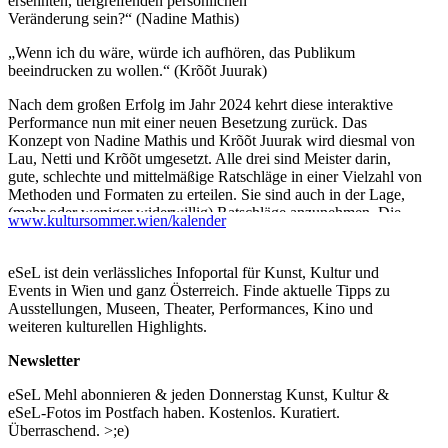
ersehnten, tiefgreifenden persönlichen
Veränderung sein?“ (Nadine Mathis)
„Wenn ich du wäre, würde ich aufhören, das Publikum
beeindrucken zu wollen.“ (Krõõt Juurak)
Nach dem großen Erfolg im Jahr 2024 kehrt diese interaktive
Performance nun mit einer neuen Besetzung zurück. Das
Konzept von Nadine Mathis und Krõõt Juurak wird diesmal von
Lau, Netti und Krõõt umgesetzt. Alle drei sind Meister darin,
gute, schlechte und mittelmäßige Ratschläge in einer Vielzahl von
Methoden und Formaten zu erteilen. Sie sind auch in der Lage,
(mehr oder weniger widerwillig) Ratschläge anzunehmen. Die
www.kultursommer.wien/kalender
Ratschläge können von unangebrachten Bemerkungen bis hin zu
recht hilfreichen Lebensweisheiten reichen. Wenn schon nicht
lebensverändernd, so doch zumindest unterhaltsam.
eSeL ist dein verlässliches Infoportal für Kunst, Kultur und
Events in Wien und ganz Österreich. Finde aktuelle Tipps zu
Diese Performance ist interaktiv, was bedeutet, dass die
Ausstellungen, Museen, Theater, Performances, Kino und
Zuschauer die Möglichkeit haben,
weiteren kulturellen Highlights.
ihre eigenen Probleme und Fragen einzubringen, auf die die
Darsteller in Form von Worten, Tänzen, Klängen oder sogar
Newsletter
Rätseln antworten, kurz gesagt: „performativen Rat“ geben.
eSeL Mehl abonnieren & jeden Donnerstag Kunst, Kultur &
English version:
eSeL-Fotos im Postfach haben. Kostenlos. Kuratiert.
Überraschend. >;e)
“What is really good advice?