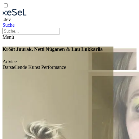
.dev
Suche
Menü
Krõõt Juurak, Netti Nüganen & Lau Lukkarila
Advice
Darstellende Kunst
Performance