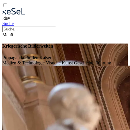
.dev
Suche
Menü
Kriegerische Bilderwelten
Propaganda für den Kaiser
Medien & Technologie
Visuelle Kunst
Geschichte
Führung