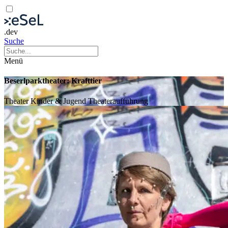
.dev
Suche
Menü
Beserlparktheater: Krafttier
Theater
Kinder & Jugend
Theateraufführung