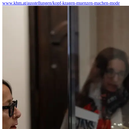
www.khm.at/ausstellungen/kopf-kragen-muenzen-machen-mode