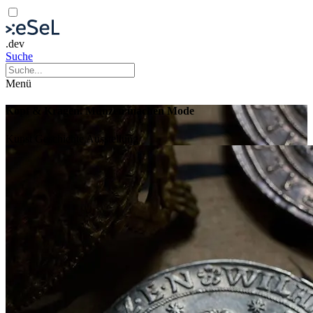
.dev
Suche
Menü
Kopf & Kragen. Münzen machen Mode
Kunst
Geschichte
Ausstellung