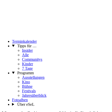
Terminkalender
Tipps für …
Insider
Alle
Communitys
Kinder
7 Tage
Programm
Ausstellungen
Kino
Bühne
Festivals
Jahresüberblick
Fotoalben
Über eSeL