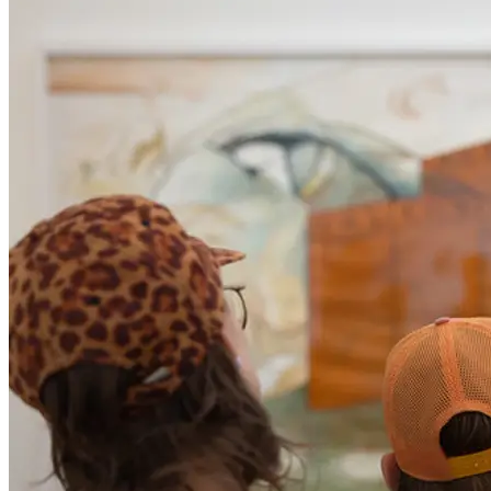
Gestalten ins Atelier, die Halle E&G gewährt Einblicke hinter die
Kulissen der Wiener Festwochen und im Tanzquartier Wien wird
gemeinsam getanzt. Im ZOOM Kindermuseum entsteht eine
fantasievolle Murmellandschaft, während im DSCHUNGEL
WIEN T-Shirts individuell bedruckt werden können.
...Mehr lesen