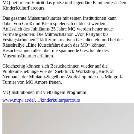
MQ bei freiem Eintritt das große und legendäre Familienfest: Den
KinderKulturParcours.
Das gesamte MuseumsQuartier mit seinen Institutionen kann
dabei von Groß und Klein spielerisch entdeckt werden.
Anlässlich des Jubiläums 25 Jahre MQ werden heuer neue
Formate geboten: Die Mitmachstation „Von Partyhut bis
Festtagskrönchen!“ lädt zum kreativen Gestalten ein und bei der
Rätselrallye „Eine Kutschfahrt durch das MQ“ können
Besucher:innen alles über die spannende Geschichte des
MuseumsQuartier erfahren.
Gleichzeitig können sich Besucher:innen wieder auf die
Publikumslieblinge wie der Siebdruck-Workshop „Birds of
Neubau“, der Miniatur-Segelboot-Workshop oder das Minigolf-
Turnier von MQ Amore freuen.
MQ Institutionen mit vielfältigem Programm
www.mqw.at/de/…/kinderkulturparcours
Das Az W – Architekturzentrum Wien geht mit
Wärmebildkameras auf die Suche nach dem kältesten Ort im MQ,
im Leopold Museum kann die Ausstellung „Premiere! Die
Sammlung der Oesterreichischen Nationalbank“ erkundet werden
und gemeinsam mit dem mumok und dem MQ wird die Fassade
zum Klingen gebracht. Die Kunsthalle Wien lädt zum funkelnden