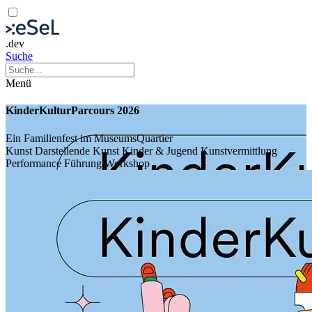
.dev
Suche
Menü
KinderKulturParcours 2026
Ein Familienfest im MuseumsQuartier
Kunst
Darstellende Kunst
Kinder & Jugend
Kunstvermittlung
Performance
Führung
Workshop