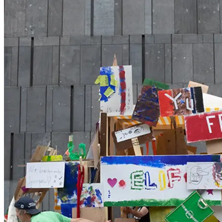
Workshop, Alter: 6–12
mumok
11h / 14h: Offenes Sonntagsatelier - Familien und Kinder**,
Workshop, Alter: 0–13
14.30h: Trickfilmkino ZOOM im mumok Kino
15.30h: Santa Melodica Orchestra, Music-Performance
Architekturzentrum Wien
14.30h: Az W in Kooperation mit Dschungel Wien: Unsere Stadt
- Meine Bühne*, Workshop, Alter: 8–12
Dschungel Wien
16.30h: Siebensachen** Performance, Alter: 5+
* Anmeldung erforderlich
** Ticket erforderlich
*** Anmeldung und Ticket erforderlich
ZOOM Kindermuseum unter
www.kindermuseum.at
oder +43 1
5247908
Dschungel Wien unter
tickets@dschungelwien.at
oder +43 1
522072020
Leopold Museum unter
kunstvermittlung@leopoldmuseum.org
oder +43 1 52570-1525
mumok unter
kunstvermittlung@mumok.at
Az W unter
anmeldung@azw.at