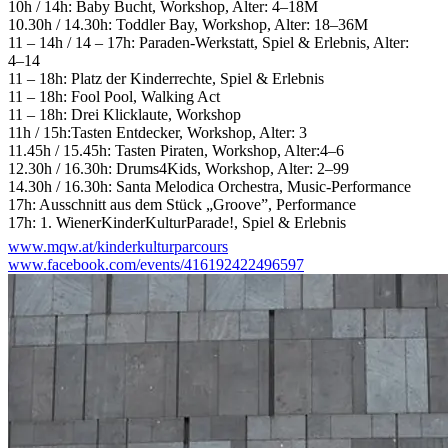
10h / 14h: Baby Bucht, Workshop, Alter: 4–18M
10.30h / 14.30h: Toddler Bay, Workshop, Alter: 18–36M
11 – 14h / 14 – 17h: Paraden-Werkstatt, Spiel & Erlebnis, Alter:
4–14
11 – 18h: Platz der Kinderrechte, Spiel & Erlebnis
11 – 18h: Fool Pool, Walking Act
11 – 18h: Drei Klicklaute, Workshop
11h / 15h:Tasten Entdecker, Workshop, Alter: 3
11.45h / 15.45h: Tasten Piraten, Workshop, Alter:4–6
12.30h / 16.30h: Drums4Kids, Workshop, Alter: 2–99
14.30h / 16.30h: Santa Melodica Orchestra, Music-Performance
17h: Ausschnitt aus dem Stück „Groove”, Performance
17h: 1. WienerKinderKulturParade!, Spiel & Erlebnis
www.mqw.at/kinderkulturparcours
ZOOM Kindermuseum
www.facebook.com/events/416192422496597
10 – 17h: ZOOM Kino : Filmscreening, Trickfilme aus dem
Trickfilmstudio
Q21/TRICKY WOMEN/ZOOM Kindermuseum
10h: ZOOM Kindermuseum: Trickfilm-Workshop: Versteckte
Orte/ Hidden Places***, Workshop, Alter: 10–14 (2-tägig)
Leopold Museum
11h: LEO Kinderführung: Der geheimste Platz*, Führung, Alter:
6–12
14h: LEO Kinderatelier: Der geheimste Platz*, Führung &