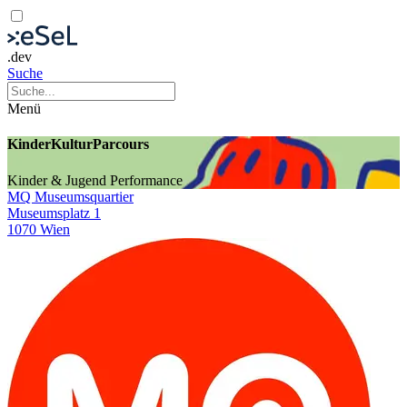
.dev
Suche
Menü
KinderKulturParcours
Kinder & Jugend
Performance
MQ Museumsquartier
Museumsplatz 1
1070 Wien