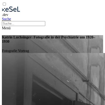
.dev
Suche
Menü
Katrin Luchsinger: Fotografie in der Psychiatrie um 1920–
1930
Fotografie
Vortrag