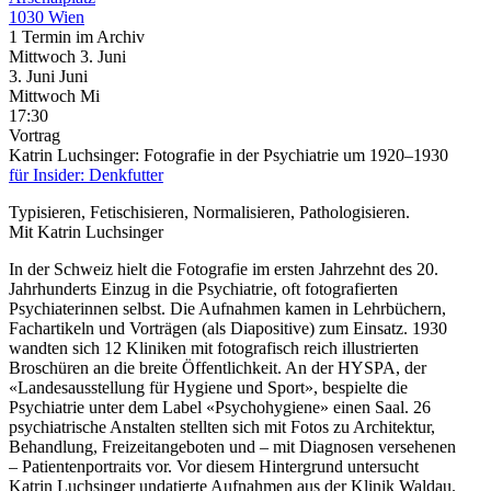
1030 Wien
1 Termin im Archiv
Mittwoch
3. Juni
3.
Juni
Juni
Mittwoch
Mi
17:30
Vortrag
Katrin Luchsinger: Fotografie in der Psychiatrie um 1920–1930
für Insider: Denkfutter
Typisieren, Fetischisieren, Normalisieren, Pathologisieren.
Mit Katrin Luchsinger
In der Schweiz hielt die Fotografie im ersten Jahrzehnt des 20.
Jahrhunderts Einzug in die Psychiatrie, oft fotografierten
Psychiaterinnen selbst. Die Aufnahmen kamen in Lehrbüchern,
Fachartikeln und Vorträgen (als Diapositive) zum Einsatz. 1930
wandten sich 12 Kliniken mit fotografisch reich illustrierten
Broschüren an die breite Öffentlichkeit. An der HYSPA, der
«Landesausstellung für Hygiene und Sport», bespielte die
Psychiatrie unter dem Label «Psychohygiene» einen Saal. 26
psychiatrische Anstalten stellten sich mit Fotos zu Architektur,
Behandlung, Freizeitangeboten und – mit Diagnosen versehenen
– Patientenportraits vor. Vor diesem Hintergrund untersucht
Katrin Luchsinger undatierte Aufnahmen aus der Klinik Waldau.