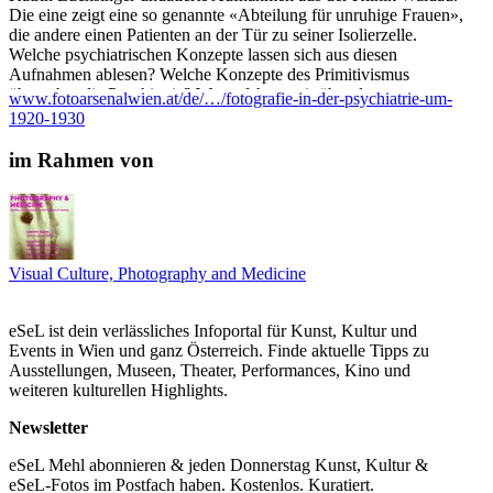
Die eine zeigt eine so genannte «Abteilung für unruhige Frauen»,
die andere einen Patienten an der Tür zu seiner Isolierzelle.
Welche psychiatrischen Konzepte lassen sich aus diesen
Aufnahmen ablesen? Welche Konzepte des Primitivismus
übernahm die Psychiatrie? Was erfahren wir über den
www.fotoarsenalwien.at/de/…/fotografie-in-der-psychiatrie-um-
Handlungsspielraum von Patientinnen, welche gesellschaftlichen
1920-1930
Sanktionen drohen ihnen hinter den «gezähmt», ja didaktisch
wirkenden Aufnahmen? Und schliesslich: Wie weit kann eine
im Rahmen von
Interpretation gehen?
Kosten: 5€
...Mehr lesen
Visual Culture, Photography and Medicine
eSeL ist dein verlässliches Infoportal für Kunst, Kultur und
Events in Wien und ganz Österreich. Finde aktuelle Tipps zu
Ausstellungen, Museen, Theater, Performances, Kino und
weiteren kulturellen Highlights.
Newsletter
eSeL Mehl abonnieren & jeden Donnerstag Kunst, Kultur &
eSeL-Fotos im Postfach haben. Kostenlos. Kuratiert.