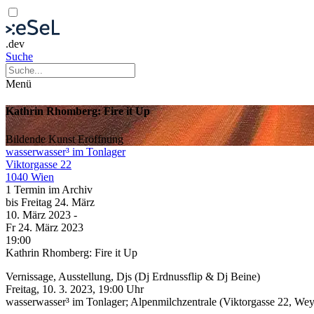
.dev
Suche
Menü
Kathrin Rhomberg: Fire it Up
Bildende Kunst
Eröffnung
wasserwasser³ im Tonlager
Viktorgasse 22
1040 Wien
1 Termin im Archiv
bis
Freitag
24. März
10. März
2023
-
Fr
24. März
2023
19:00
Kathrin Rhomberg: Fire it Up
Vernissage, Ausstellung, Djs (Dj Erdnussflip & Dj Beine)
Freitag, 10. 3. 2023, 19:00 Uhr
wasserwasser³ im Tonlager; Alpenmilchzentrale (Viktorgasse 22, We