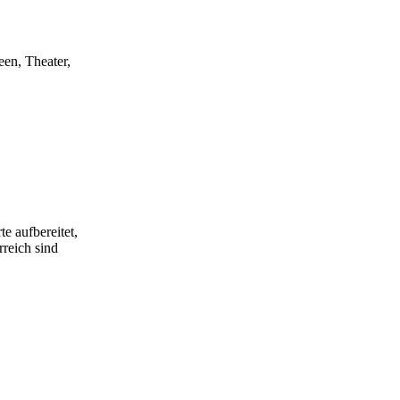
een, Theater,
e aufbereitet,
rreich sind