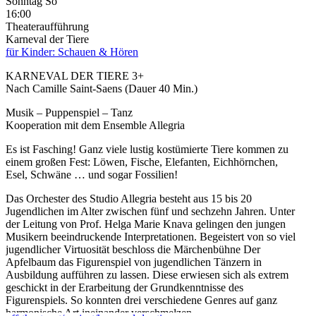
Sonntag
So
16:00
Theateraufführung
Karneval der Tiere
für Kinder: Schauen & Hören
KARNEVAL DER TIERE 3+
Nach Camille Saint-Saens (Dauer 40 Min.)
Musik – Puppenspiel – Tanz
Kooperation mit dem Ensemble Allegria
Es ist Fasching! Ganz viele lustig kostümierte Tiere kommen zu
einem großen Fest: Löwen, Fische, Elefanten, Eichhörnchen,
Esel, Schwäne … und sogar Fossilien!
Das Orchester des Studio Allegria besteht aus 15 bis 20
Jugendlichen im Alter zwischen fünf und sechzehn Jahren. Unter
der Leitung von Prof. Helga Marie Knava gelingen den jungen
Musikern beeindruckende Interpretationen. Begeistert von so viel
jugendlicher Virtuosität beschloss die Märchenbühne Der
Apfelbaum das Figurenspiel von jugendlichen Tänzern in
Ausbildung aufführen zu lassen. Diese erwiesen sich als extrem
geschickt in der Erarbeitung der Grundkenntnisse des
Figurenspiels. So konnten drei verschiedene Genres auf ganz
harmonische Art ineinander verschmelzen.