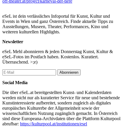
off-theater.at/project/karneval-der-tiere
Eintritt: € 12,00
eSeL ist dein verlässliches Infoportal für Kunst, Kultur und
...Mehr lesen
Events in Wien und ganz Österreich. Finde aktuelle Tipps zu
Ausstellungen, Museen, Theater, Performances, Kino und
weiteren kulturellen Highlights.
Newsletter
eSeL Mehl abonnieren & jeden Donnerstag Kunst, Kultur &
eSeL-Fotos im Postfach haben. Kostenlos. Kuratiert.
Überraschend. >;e)
Abonnieren
Social Media
Die über eSeL.at bereitgestellten Kunst- und Kalenderdaten
werden nicht nur als kuratierter Service für neue und bestehende
Kunstinteressierte aufbereitet, sondern zugleich als digitales
europäisches Kulturerbe der Allgemeinheit sowie der
wissenschaftlichen Nutzung zugänglich gemacht. In Österreich
sind diese Europeana-Archivdaten über die Plattform Kulturpool
abrufbar:
https://kulturpool.at/institutionen/esel