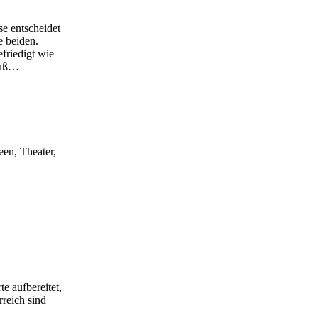
se entscheidet
e beiden.
friedigt wie
Fluß…
een, Theater,
e aufbereitet,
rreich sind