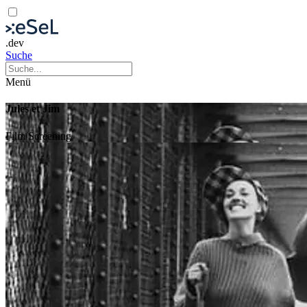
.dev
Suche
Menü
Jules et Jim
Film
Screening