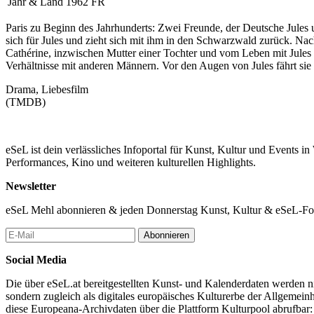
Jahr & Land
1962 FR
Paris zu Beginn des Jahrhunderts: Zwei Freunde, der Deutsche Jules un
sich für Jules und zieht sich mit ihm in den Schwarzwald zurück. Nac
Cathérine, inzwischen Mutter einer Tochter und vom Leben mit Jules g
Verhältnisse mit anderen Männern. Vor den Augen von Jules fährt sie 
Drama, Liebesfilm
(TMDB)
eSeL ist dein verlässliches Infoportal für Kunst, Kultur und Events i
Performances, Kino und weiteren kulturellen Highlights.
Newsletter
eSeL Mehl abonnieren & jeden Donnerstag Kunst, Kultur & eSeL-Foto
Abonnieren
Social Media
Die über eSeL.at bereitgestellten Kunst- und Kalenderdaten werden nic
sondern zugleich als digitales europäisches Kulturerbe der Allgemein
diese Europeana-Archivdaten über die Plattform Kulturpool abrufbar