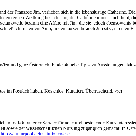
d der Franzose Jim, verlieben sich in die lebenslustige Catherine. Die
h dem ersten Weltkrieg besucht Jim, der Cathérine immer noch liebt, di
elangweilt, beginnt eine Affäre mit Jim, die sie jedoch ebensowenig be
schließlich mit einem Auto, in dem außer ihr auch Jim sitzt, in einen 
n Wien und ganz Österreich. Finde aktuelle Tipps zu Ausstellungen, Mus
s im Postfach haben. Kostenlos. Kuratiert. Überraschend. >;e)
ht nur als kuratierter Service für neue und bestehende Kunstinteressiert
heit sowie der wissenschaftlichen Nutzung zugänglich gemacht. In Öste
:
https://kulturpool.at/institutionen/esel