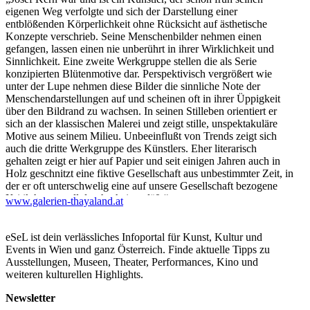
eigenen Weg verfolgte und sich der Darstellung einer
entblößenden Körperlichkeit ohne Rücksicht auf ästhetische
Konzepte verschrieb. Seine Menschenbilder nehmen einen
gefangen, lassen einen nie unberührt in ihrer Wirklichkeit und
Sinnlichkeit. Eine zweite Werkgruppe stellen die als Serie
konzipierten Blütenmotive dar. Perspektivisch vergrößert wie
unter der Lupe nehmen diese Bilder die sinnliche Note der
Menschendarstellungen auf und scheinen oft in ihrer Üppigkeit
über den Bildrand zu wachsen. In seinen Stilleben orientiert er
sich an der klassischen Malerei und zeigt stille, unspektakuläre
Motive aus seinem Milieu. Unbeeinflußt von Trends zeigt sich
auch die dritte Werkgruppe des Künstlers. Eher literarisch
gehalten zeigt er hier auf Papier und seit einigen Jahren auch in
Holz geschnitzt eine fiktive Gesellschaft aus unbestimmter Zeit, in
der er oft unterschwelig eine auf unsere Gesellschaft bezogene
Kritik humorvoll durchscheinen läßt“
www.galerien-thayaland.at
– Johanna Hofleitner, Kunstkritikerin
Josef Kern (*1953, in Schiefer/Steiermark, lebt und arbeitet in
eSeL ist dein verlässliches Infoportal für Kunst, Kultur und
Wien und im Weinviertel)
Events in Wien und ganz Österreich. Finde aktuelle Tipps zu
Ausstellungen, Museen, Theater, Performances, Kino und
1972–79 Studium an der Akademie der Bildenden Künste in
weiteren kulturellen Highlights.
Wien. In den achtziger Jahren zur Künstlergruppe der „Neuen
Wilden“ gerechnet; nationale und internationale Ausstellungen;
Newsletter
seine Arbeiten sind in allen wichtigen öffentlichen Sammlungen