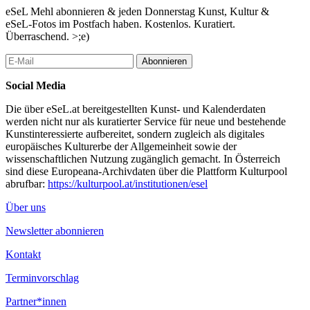
vertreten;
eSeL Mehl abonnieren & jeden Donnerstag Kunst, Kultur &
eSeL-Fotos im Postfach haben. Kostenlos. Kuratiert.
Sabine Groschup und Paul Albert Leitner
Überraschend. >;e)
TWO SOPHISTICATED AUSTRIAN ARTISTS IN SELF-
PORTRAITS
Abonnieren
CURATED BY GEORG WECKWERTH
Social Media
Der Kontrast zwischen dem vergleichbar jungen fotografischen
Œuvre von Sabine Groschup und dem in bald 40 Jahren analoger
Die über eSeL.at bereitgestellten Kunst- und Kalenderdaten
Fotografie auf über siebzigtausend Kleinbildnegative
werden nicht nur als kuratierter Service für neue und bestehende
angewachsenen Werk von Paul Albert Leitner, ist auf den ersten
Kunstinteressierte aufbereitet, sondern zugleich als digitales
Blick erkennbar. Während Leitner, der klassisch ausgebildete
europäisches Kulturerbe der Allgemeinheit sowie der
Fotograf, sein universelles fotografisches Programm von Kunst
wissenschaftlichen Nutzung zugänglich gemacht. In Österreich
und Leben mit formaler Strenge und akribisch-genüsslicher
sind diese Europeana-Archivdaten über die Plattform Kulturpool
Detailversessenheit verfolgt, kommt Groschups ruhelose
abrufbar:
https://kulturpool.at/institutionen/esel
Digitalkamera im Alltäglichen und in jeder Beziehung forschend
zum Einsatz; egal ob sie ihren Apparat auf sich selbst oder auf
Über uns
andere(s), nahezu alle(s) lenkt – spätestens hier treffen sich die
Newsletter abonnieren
beiden Tiroler Künstler übrigens. Formale Aspekte und „Schulen“
– für Leitner durchaus von Bedeutung – sind ihre Sache eher
Kontakt
nicht.
Terminvorschlag
Die Ausstellung wird unterstützt von Bundeskanzleramt, Land
Tirol, Stadt Innsbruck, Tonspur Wien.
Partner*innen