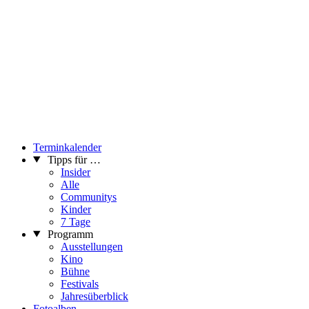
Er schöpft aus einem umfangreich angewachsenen analogen
Œuvre. Seine Arbeiten wurden in Einzelausstellungen sowie
Beteiligungen von Wien über New York, Paris, Peking, Dakar,
Lagos, Yazd, Esfahan und Teheran gezeigt. Zahlreiche
Buchveröffentlichungen, meist im Verlag FOTOHOF edition,
Salzburg, dokumentieren das Werk des Künstlers. Paul Albert
Leitner erhielt 2010 den österreichischen Staatspreis für
künstlerische Fotografie. Er wurde 1957 in Jenbach in Tirol
geboren und lebt und arbeitet in Wien.
...Mehr lesen
Terminkalender
Tipps für …
Insider
Alle
Communitys
Kinder
7 Tage
Programm
Ausstellungen
Kino
Bühne
Festivals
Jahresüberblick
Fotoalben