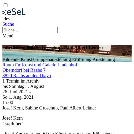
.dev
Suche
Menü
Josef Kern, Sabine Groschup, Paul Albert Leitner
Bildende Kunst
Gruppenausstellung
Eröffnung
Ausstellung
Raum für Kunst und Galerie Lindenhof
Oberndorf bei Raabs 7
3820 Raabs an der Thaya
1 Termin im Archiv
bis
Sonntag
1. August
26. Juni
2021
-
So
1. Aug.
2021
15:00
Josef Kern, Sabine Groschup, Paul Albert Leitner
Josef Kern
“kopfüber”
„Josef Kern war und ist ein Künstler, der schon früh seinen