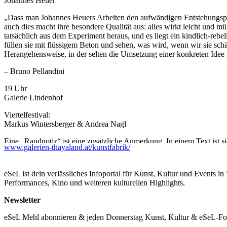
Johannes Heuer
„Dass man Johannes Heuers Arbeiten den aufwändigen Entstehungspro
auch dies macht ihre besondere Qualität aus: alles wirkt leicht und m
tatsächlich aus dem Experiment heraus, und es liegt ein kindlich-reb
füllen sie mit flüssigem Beton und sehen, was wird, wenn wir sie sch
Herangehensweise, in der selten die Umsetzung einer konkreten Idee i
– Bruno Pellandini
19 Uhr
Galerie Lindenhof
Viertelfestival:
Markus Wintersberger & Andrea Nagl
Eine „Randnotiz“ ist eine zusätzliche Anmerkung. In einem Text ist s
www.galerien-thayaland.at/kunstfabrik/
Eine Randnotiz stellt einen individuellen Code dar, den eine weitere 
Eine „Wunderkammer“ verknüpft Bezüge, stellt Verbindungen zwisch
eSeL ist dein verlässliches Infoportal für Kunst, Kultur und Events i
der Wunderkammer liegt vor allem in ihrer Verrätselung, in einer sub
Performances, Kino und weiteren kulturellen Highlights.
In unserer Intallation wird der Welt-Ausschnitt zur Randnotiz und um
Newsletter
eine verstärkte Aufmerksamkeit, wird zu einem besonderen Ausschnitt
eSeL Mehl abonnieren & jeden Donnerstag Kunst, Kultur & eSeL-Foto
...Mehr lesen