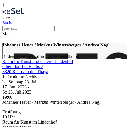
.dev
Suche
Menü
Johannes Heuer / Markus Wintersberger / Andrea Nagl
Bildende Kunst
Eröffnung
Fest
Installation
Raum für Kunst und Galerie Lindenhof
Oberndorf bei Raabs 7
3820 Raabs an der Thaya
1 Termin im Archiv
bis
Sonntag
23. Juli
17. Juni
2023
-
So
23. Juli
2023
19:00
Johannes Heuer / Markus Wintersberger / Andrea Nagl
Eröffnung
19 Uhr
Raum für Kunst im Lindenhof