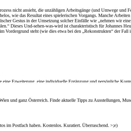
zess nicht ansieht, die unzähligen Arbeitsgänge (und Umwege und Fe
ühelos, wie das Resultat eines spielerischen Vorgangs. Manche Arbeiten
ellischer Gestus in der Umsetzung solcher Einfälle wie „nehmen wir ein
älen.“ Dieses Und-sehen-was-wird ist charakteristisch für Johannes Heu
m Vordergrund steht (wie dies etwa bei den „Rekonstrukten“ der Fall is
ie eine Erweiterung, eine individuelle Ergänzung und persönliche Konte
Person kaum entziffern kann.
en Gegenständen her und schafft eine scheinbare Ordnung der Dinge
n Wien und ganz Österreich. Finde aktuelle Tipps zu Ausstellungen, Mus
jektiven Kuratierung von Welt-Ausschnitten.
gekehrt. Das scheinbar Nebensächliche, Banale, Ungeliebte oder Hässli
 der Welt und löst den Widerspruch zwischen Mitte und Rand leichtfüs
s im Postfach haben. Kostenlos. Kuratiert. Überraschend. >;e)