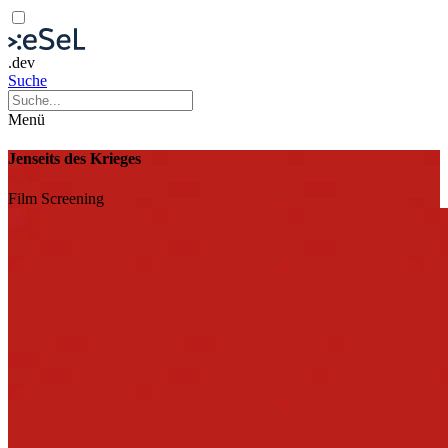
.dev
Suche
Menü
Jenseits des Krieges
Film
Screening