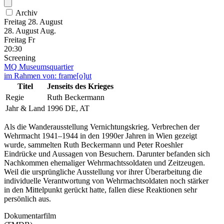
Archiv
Freitag
28. August
28.
August
Aug.
Freitag
Fr
20:30
Screening
MQ Museumsquartier
im Rahmen von:
frame[o]ut
Titel
Jenseits des Krieges
Regie
Ruth Beckermann
Jahr & Land
1996 DE, AT
Als die Wanderausstellung Vernichtungskrieg. Verbrechen der
Wehrmacht 1941–1944 in den 1990er Jahren in Wien gezeigt
wurde, sammelten Ruth Beckermann und Peter Roeshler
Eindrücke und Aussagen von Besuchern. Darunter befanden sich
Nachkommen ehemaliger Wehrmachtssoldaten und Zeitzeugen.
Weil die ursprüngliche Ausstellung vor ihrer Überarbeitung die
individuelle Verantwortung von Wehrmachtsoldaten noch stärker
in den Mittelpunkt gerückt hatte, fallen diese Reaktionen sehr
persönlich aus.
Dokumentarfilm