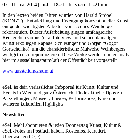
07.–11. mai 2014 | mi-fr | 18-21 uhr, sa-so | 11-21 uhr
In den letzten beiden Jahren wurden von Harald Ströbel
(KONZT) | Entwicklung und Erzeugung konzeptioneller Kunst |
einige der wichtigsten Arbeiten von Jacques Weinberger
rekonstruiert. Dieser Aufarbeitung gingen umfangreiche
Recherchen voraus (u. a. Interviews mit seinen damaligen
Künstlerkollegen Raphael Schlesinger und Gorjan “Gogo”
Gortschenko), um die charakteristische Malweise Weinbergers
werkgetreu zu reproduzieren. Diese Werke werden nun erstmals
hier im ausstellungsraum(.at) der Öffentlichkeit vorgestellt.
www.ausstellungsraum.at
eSeL ist dein verlässliches Infoportal für Kunst, Kultur und
Events in Wien und ganz Österreich. Finde aktuelle Tipps zu
Ausstellungen, Museen, Theater, Performances, Kino und
weiteren kulturellen Highlights.
Newsletter
eSeL Mehl abonnieren & jeden Donnerstag Kunst, Kultur &
eSeL-Fotos im Postfach haben. Kostenlos. Kuratiert.
Überraschend. >;e)