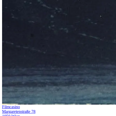
Filmcasino
Margaretenstraße 78