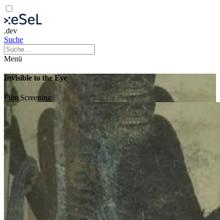
.dev
Suche
Menü
Invisible to the Eye
Film
Screening