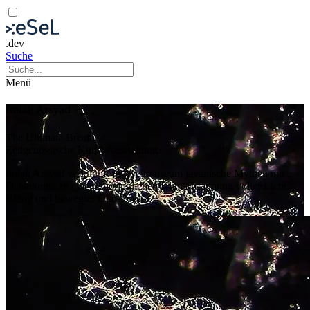
.dev
Suche
Menü
Indah Arsyad
The Ultimate Breath
Zeitgenössische Kunst
Ausstellung
Indah Arsyad verknüpft im Weltmuseum javanische Mythen mit
Datenkunst zu einer eindringlichen Klima-Mahnung voller Licht,
Klang und bewegter Öko-Poesie.