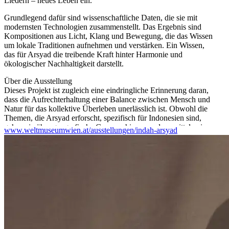
Liedern – neues Leben ein.
Grundlegend dafür sind wissenschaftliche Daten, die sie mit
modernsten Technologien zusammenstellt. Das Ergebnis sind
Kompositionen aus Licht, Klang und Bewegung, die das Wissen
um lokale Traditionen aufnehmen und verstärken. Ein Wissen,
das für Arsyad die treibende Kraft hinter Harmonie und
ökologischer Nachhaltigkeit darstellt.
Über die Ausstellung
Dieses Projekt ist zugleich eine eindringliche Erinnerung daran,
dass die Aufrechterhaltung einer Balance zwischen Mensch und
Natur für das kollektive Überleben unerlässlich ist. Obwohl die
Themen, die Arsyad erforscht, spezifisch für Indonesien sind,
gehen sie über geografische Grenzen hinaus und vermitteln eine
www.weltmuseumwien.at/ausstellungen/indah-arsyad
universelle Botschaft, die für die heutige Welt von großer
Bedeutung ist.
...Mehr lesen