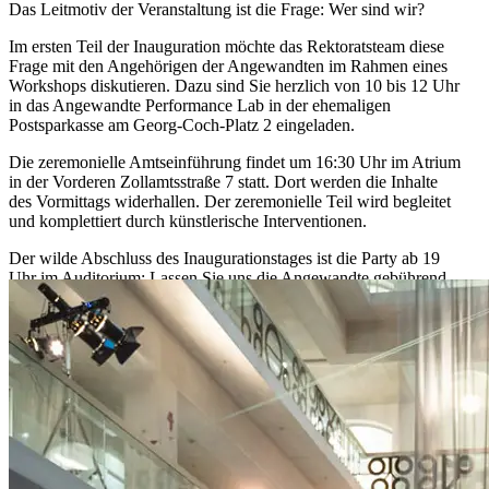
Das Leitmotiv der Veranstaltung ist die Frage: Wer sind wir?
Im ersten Teil der Inauguration möchte das Rektoratsteam diese
Frage mit den Angehörigen der Angewandten im Rahmen eines
Workshops diskutieren. Dazu sind Sie herzlich von 10 bis 12 Uhr
in das Angewandte Performance Lab in der ehemaligen
Postsparkasse am Georg-Coch-Platz 2 eingeladen.
Die zeremonielle Amtseinführung findet um 16:30 Uhr im Atrium
in der Vorderen Zollamtsstraße 7 statt. Dort werden die Inhalte
des Vormittags widerhallen. Der zeremonielle Teil wird begleitet
und komplettiert durch künstlerische Interventionen.
Der wilde Abschluss des Inaugurationstages ist die Party ab 19
Uhr im Auditorium: Lassen Sie uns die Angewandte gebührend
feiern!
Workshop
15.01.2026, 10:00 - 12:00
Universität für angewandte Kunst Wien, Angewandte
Performance Lab, Georg-Coch-Platz 2, 1010 Wien
Zeremonielle Amtseinführung
15.01.2026, 16:30